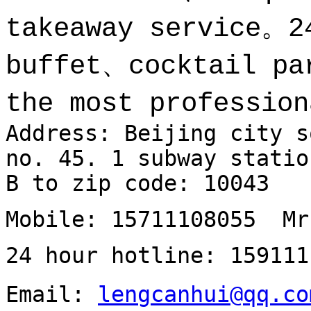
takeaway service。2
buffet、cocktail pa
the most professio
Address: Beijing city s
no. 45. 1 subway statio
B to zip code: 10043
Mobile: 15711108055 Mr
24 hour hotline: 159111
Email:
lengcanhui@qq.co