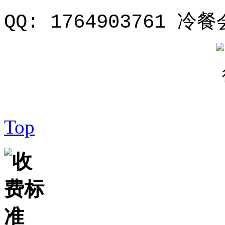
QQ: 1764903761 冷
Top