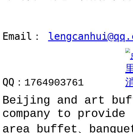
Email：
lengcanhui@qq.
QQ：
1764903761
Beijing and art buf
company to provide 
area buffet、banque