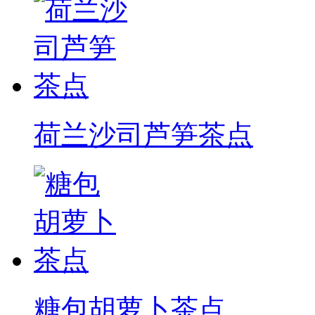
荷兰沙司芦笋茶点
糖包胡萝卜茶点