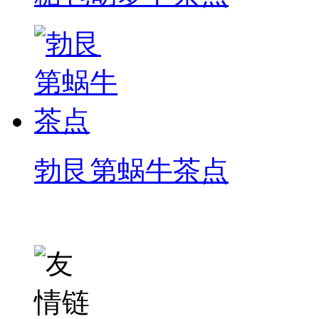
勃艮第蜗牛茶点